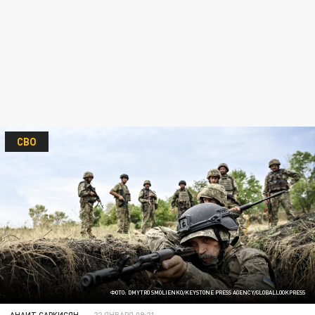
СВО
ФОТО: DMYTRO SMOLIENKO/KEYSTONE PRESS AGENCY/GLOBALLOOKPRESS
АНАИТ САРКИСЯН
22 ЯНВАРЯ 09:21