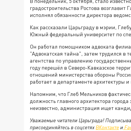
В понедельник, 5 октября, стало известн
градостроительства Ростова возглавит Г
исполнял обязанности директора ведомс
Как рассказали Царьграду в мэрии, Глебу
Южный федеральный университет по сп
Он работал помощником адвоката филиал
"Адвокатская тайна", затем трудился в
агентства по управлению государственны
году перешёл в Северо-Кавказское терр
отношений министерства обороны России,
работает в департаменте архитектуры и
Напомним, что Глеб Мельников фактичес
должность главного архитектора города з
неизвестно, администрация ищет канди
Уважаемые читатели Царьграда! Подписыва
присоединяйтесь в соцсетях
ВКонтакте
и
Fa