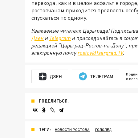
перехода, как и в целом асфальт в город
ростовчанам приходится проявлять особ
спускаться по одному.
Уважаемые читатели Царьграда! Подписыва
Дзен
и
Telegram
и присоединяйтесь в соцс
редакцией "Царьград-Ростов-на-Дону", при
электронную почту
rostov@Tsargrad.ТV
.
Подпи
ДЗЕН
ТЕЛЕГРАМ
и перв
ПОДЕЛИТЬСЯ:
ТЕГИ:
НОВОСТИ РОСТОВА
ГОЛОЛЕД