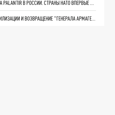
"ОЧЕНЬ ПЛОХИЕ НОВОСТИ": БОЛЬШАЯ ОШИБКА PALANTIR В РОССИИ. СТРАНЫ НАТО ВПЕРВЫЕ ЗА СВО ОСТАНОВИЛИ ПОСТАВКИ ОРУЖИЯ. ВСУ ТЕРЯЮТ ПРИГРАНИЧЬЕ?
ТРИ ГЛАВНЫХ ИНСАЙДА ОБ СВО. ОТМЕНА МОБИЛИЗАЦИИ И ВОЗВРАЩЕНИЕ "ГЕНЕРАЛА АРМАГЕДДОНА"? ОТЛИЧНЫЕ НОВОСТИ, КОТОРЫЕ ЖДАЛИ ВСЕ