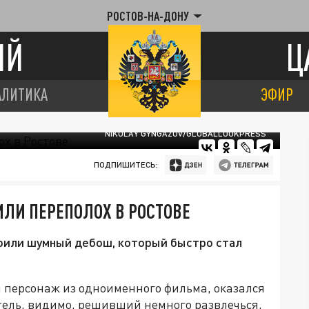
РОСТОВ-НА-ДОНУ
ИЙ
Ц
АЛИТИКА
ЭФИР
NIKOLAY GYNGAZOV/GLOBALLOOKPRESS
ПОДПИШИТЕСЬ:
ЛИ ПЕРЕПОЛОХ В РОСТОВЕ
роили шумный дебош, который быстро стал
ый персонаж из одноименного фильма, оказался
итель, видимо, решивший немного развлечься,