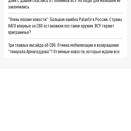
Даня с Дашей спаслись от боевиков ВСУ. Но беды для малышей не
закончились
"Очень плохие новости": Большая ошибка Palantir в России. Страны
НАТО впервые за СВО остановили поставки оружия. ВСУ теряют
приграничье?
Три главных инсайда об СВО. Отмена мобилизации и возвращение
"генерала Армагеддона"? Отличные новости, которые ждали все