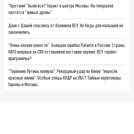
"Кротами" были все? Теракт в центре Москвы: На генералов
охотятся "живые дроны"
Даня с Дашей спаслись от боевиков ВСУ. Но беды для малышей не
закончились
"Очень плохие новости": Большая ошибка Palantir в России. Страны
НАТО впервые за СВО остановили поставки оружия. ВСУ теряют
приграничье?
"Терпение Путина лопнуло". Рекордный удар по Киеву "пересёк
красные линии". Особые спецы КНДР на ЛБС? Тайные переговоры
Европы и Москвы