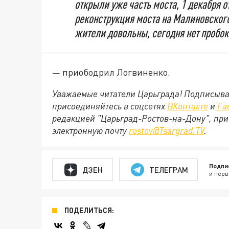
открыли уже часть моста, 1 декабря о
реконструкция моста на Малиновского
жители довольны, сегодня нет пробок
— приободрил Логвиненко.
Уважаемые читатели Царьграда! Подписыва
присоединяйтесь в соцсетях
ВКонтакте
и
Fa
редакцией "Царьград-Ростов-на-Дону", при
электронную почту
rostov@Tsargrad.ТV
.
Подпи
ДЗЕН
ТЕЛЕГРАМ
и перв
ПОДЕЛИТЬСЯ: