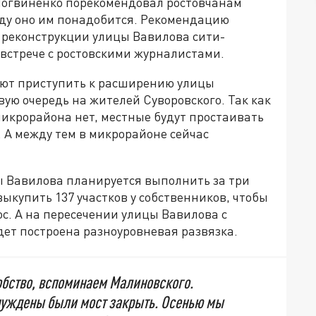
Логвиненко порекомендовал ростовчанам
году оно им понадобится. Рекомендацию
 реконструкции улицы Вавилова сити-
встрече с ростовскими журналистами.
руют приступить к расширению улицы
вую очередь на жителей Суворовского. Так как
микрорайона нет, местные будут простаивать
. А между тем в микрорайоне сейчас
ы Вавилова планируется выполнить за три
ыкупить 137 участков у собственников, чтобы
с. А на пересечении улицы Вавилова с
дет построена разноуровневая развязка.
обство, вспоминаем Малиновского.
нуждены были мост закрыть. Осенью мы