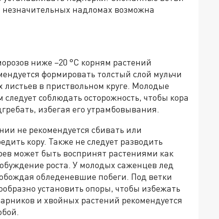
 и незначительных надломах возможна
орозов ниже −20 °C корням растений
мендуется формировать толстый слой мульчи
их листьев в приствольном круге. Молодые
м следует соблюдать осторожность, чтобы кора
дгребать, избегая его утрамбовывания.
нии не рекомендуется сбивать или
редить кору. Также не следует разводить
грев может быть воспринят растениями как
обуждение роста. У молодых саженцев лед
вобождая обледеневшие побеги. Под ветки
ообразно установить опоры, чтобы избежать
арников и хвойных растений рекомендуется
обой.