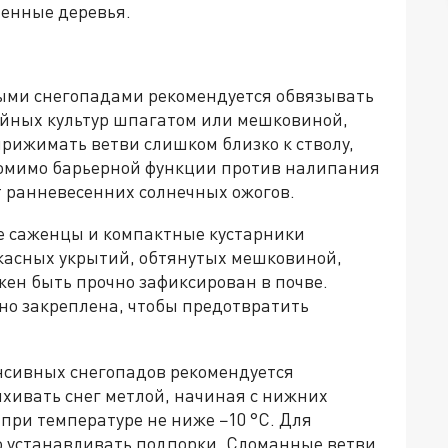
ленные деревья.
ыми снегопадами рекомендуется обвязывать
ойных культур шпагатом или мешковиной,
прижимать ветви слишком близко к стволу,
помимо барьерной функции против налипания
 ранневесенних солнечных ожогов.
е саженцы и компактные кустарники
касных укрытий, обтянутых мешковиной,
жен быть прочно зафиксирован в почве.
о закреплена, чтобы предотвратить
енсивных снегопадов рекомендуется
яхивать снег метлой, начиная с нижних
 при температуре не ниже −10 °C. Для
 устанавливать подпорки. Сломанные ветви