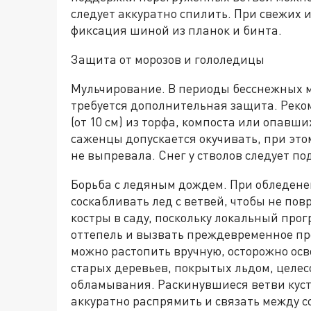
следует аккуратно спилить. При свежих
фиксация шиной из планок и бинта.
Защита от морозов и гололедицы
Мульчирование. В периоды бесснежных м
требуется дополнительная защита. Реко
(от 10 см) из торфа, компоста или опавш
саженцы допускается окучивать, при это
не выпревала. Снег у стволов следует по
Борьба с ледяным дождем. При обледене
соскабливать лед с ветвей, чтобы не пов
костры в саду, поскольку локальный про
оттепель и вызвать преждевременное пр
можно растопить вручную, осторожно ос
старых деревьев, покрытых льдом, целес
обламывания. Раскинувшиеся ветви куст
аккуратно распрямить и связать между с