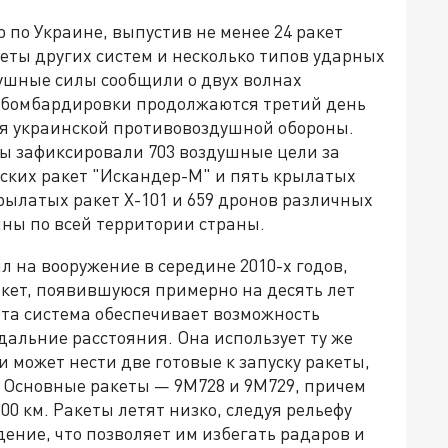
р по Украине, выпустив не менее 24 ракет
кеты других систем и несколько типов ударных
ушные силы сообщили о двух волнах
 бомбардировки продолжаются третий день
я украинской противовоздушной обороны.
ы зафиксировали 703 воздушные цели за
еских ракет "Искандер-М" и пять крылатых
рылатых ракет Х-101 и 659 дронов различных
ины по всей территории страны.
л на вооружение в середине 2010-х годов,
кет, появившуюся примерно на десять лет
Эта система обеспечивает возможность
альние расстояния. Она использует ту же
и может нести две готовые к запуску ракеты,
. Основные ракеты — 9M728 и 9M729, причем
00 км. Ракеты летят низко, следуя рельефу
дение, что позволяет им избегать радаров и