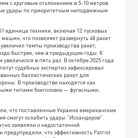
ям с круговым отклонением в 5-10 метров.
ные удары по приоритетным неподвижным
51 единица техники, включая 12 пусковых
машин, что позволяет развернуть 48 ракет
 увеличил темпы производства ракет,
аздо быстрее, чем в предыдущие годы. К
 увеличился в пять раз. В октябре 2025 года
титут судебных экспертиз зафиксировал
ованных баллистических ракет для
роны. В производстве находятся как
ными типами боеголовок — фугасными,
ли, что поставленные Украине американские
вия смогут ослабить удары "Искандеров".
тно заявляли о недостаточной
и предупредили, что эффективность Patriot