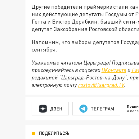
Другие победители праймериз стали ка
них действующие депутаты Госдумы от Р
Гетта и Виктор Дерябкин, бывший сити
депутат Заксобрания Ростовской област
Напомним, что выборы депутатов Государ
сентября.
Уважаемые читатели Царьграда! Подписыва
присоединяйтесь в соцсетях
ВКонтакте
и
Fa
редакцией "Царьград-Ростов-на-Дону", при
электронную почту
rostov@Tsargrad.TV
.
Подпи
ДЗЕН
ТЕЛЕГРАМ
и перв
ПОДЕЛИТЬСЯ: