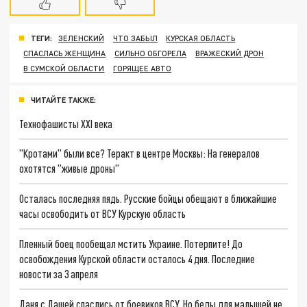
ТЕГИ:
ЗЕЛЕНСКИЙ
ЧТО ЗАБЫЛ
КУРСКАЯ ОБЛАСТЬ
СПАСЛАСЬ ЖЕНЩИНА
СИЛЬНО ОБГОРЕЛА
ВРАЖЕСКИЙ ДРОН
В СУМСКОЙ ОБЛАСТИ
ГОРЯЩЕЕ АВТО
ЧИТАЙТЕ ТАКЖЕ:
Технофашисты XXI века
"Кротами" были все? Теракт в центре Москвы: На генералов
охотятся "живые дроны"
Осталась последняя пядь. Русские бойцы обещают в ближайшие
часы освободить от ВСУ Курскую область
Пленный боец пообещал мстить Украине. Потерпите! До
освобождения Курской области осталось 4 дня. Последние
новости за 3 апреля
Даня с Дашей спаслись от боевиков ВСУ. Но беды для малышей не