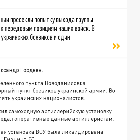
нии пресекли попытку выхода группы
 к передовым позициям наших войск. В
украинских боевиков и один
ександр Гордеев.
аселённого пункта Новоданиловка
рный пункт боевиков украинской армии. Во
пять украинских националистов.
жил самоходную артиллерийскую установку
ередал оперативные данные артиллеристам.
ная установка ВСУ была ликвидирована
 "Гиацинт-Б".