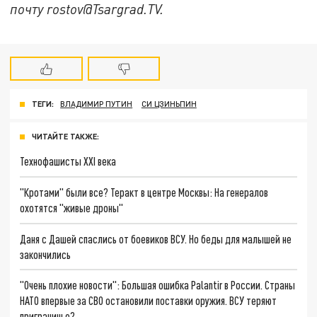
почту rostov@Tsargrad.ТV.
ТЕГИ:
ВЛАДИМИР ПУТИН
СИ ЦЗИНЬПИН
ЧИТАЙТЕ ТАКЖЕ:
Технофашисты XXI века
"Кротами" были все? Теракт в центре Москвы: На генералов
охотятся "живые дроны"
Даня с Дашей спаслись от боевиков ВСУ. Но беды для малышей не
закончились
"Очень плохие новости": Большая ошибка Palantir в России. Страны
НАТО впервые за СВО остановили поставки оружия. ВСУ теряют
приграничье?