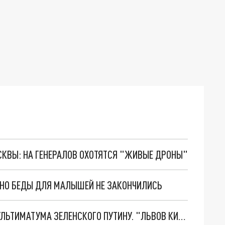
ОСКВЫ: НА ГЕНЕРАЛОВ ОХОТЯТСЯ "ЖИВЫЕ ДРОНЫ"
. НО БЕДЫ ДЛЯ МАЛЫШЕЙ НЕ ЗАКОНЧИЛИСЬ
НОВОЕ МАСШТАБНЕЙШЕЕ НАСТУПЛЕНИЕ. ТРИ УЛЬТИМАТУМА ЗЕЛЕНСКОГО ПУТИНУ. "ЛЬВОВ КИМА" ПОСТАВЯТ НА ПВО? ГЛОБАЛЬНЫЙ ПРОРЫВ ПОД ЗАПОРОЖЬЕМ