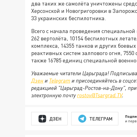
два таких же самолёта уничтожены средс
Херсонской и Новогригоровки в Запорож
33 украинских беспилотника.
Всего с начала проведения специальной 
262 вертолёта, 10154 беспилотных летат
комплекса, 14355 танков и других боев
реактивных систем залпового огня, 7550
также 16785 единиц специальной военно
Уважаемые читатели Царьграда! Подписыва
Дзен
и
Telegram
и присоединяйтесь в соцс
редакцией "Царьград-Ростов-на-Дону", при
электронную почту
rostov@Tsargrad.ТV
.
Подпи
ДЗЕН
ТЕЛЕГРАМ
и перв