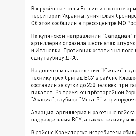
Вооружённые силы России и союзные арм
территории Украины, уничтожая брониро
Об этом сообщили в пресс-центре МО Рос
На купянском направлении "Западная" 
артиллерии отразила шесть атак штурм
и Ивановки. Противник оставил на поле 
одну гаубицу Д-30.
На донецком направлении "Южная" груп
технику трёх бригад ВСУ в районе Клеще
составили за сутки до 230 человек, три
пикапов. Во время контрбатарейной бор
"Акация", гаубица "Мста-Б" и три орудия
Авиация, артиллерия и ракетные войска
подразделения ВСУ, а также технику и жи
В районе Краматорска истребители сбил