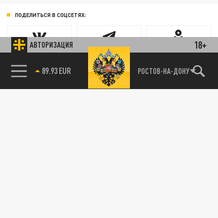
ПОДЕЛИТЬСЯ В СОЦСЕТЯХ:
18+
АВТОРИЗАЦИЯ
85.64 BRENT
Новости партнёров
РОСТОВ-НА-ДОНУ
89.93 EUR
Агрегатор новостей 24СМИ