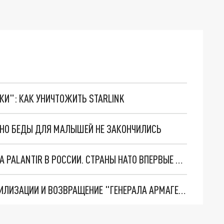
ТКИ": КАК УНИЧТОЖИТЬ STARLINK
. НО БЕДЫ ДЛЯ МАЛЫШЕЙ НЕ ЗАКОНЧИЛИСЬ
"ОЧЕНЬ ПЛОХИЕ НОВОСТИ": БОЛЬШАЯ ОШИБКА PALANTIR В РОССИИ. СТРАНЫ НАТО ВПЕРВЫЕ ЗА СВО ОСТАНОВИЛИ ПОСТАВКИ ОРУЖИЯ. ВСУ ТЕРЯЮТ ПРИГРАНИЧЬЕ?
ТРИ ГЛАВНЫХ ИНСАЙДА ОБ СВО. ОТМЕНА МОБИЛИЗАЦИИ И ВОЗВРАЩЕНИЕ "ГЕНЕРАЛА АРМАГЕДДОНА"? ОТЛИЧНЫЕ НОВОСТИ, КОТОРЫЕ ЖДАЛИ ВСЕ