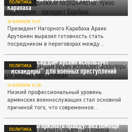
ПОЛИТИКА
Карабаха
25 ФЕВРАЛЯ 12:01
Президент Нагорного Карабаха Араик
Арутюнян выразил готовность стать
посредником в переговорах между
властями...
Армянский Саддам Хусейн использует
ПОЛИТИКА
"Искандеры" для военных преступлений
24 ФЕВРАЛЯ 12:38
Низкий профессиональный уровень
армянских военнослужащих стал основной
причиной того, что современное...
Мы должны признать правду: Без помощи
ПОЛИТИКА