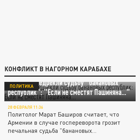
КОНФЛИКТ В НАГОРНОМ КАРАБАХЕ
Армении предрекли судьбу "банановых
ПОЛИТИКА
республик": "Если не сместят Пашиняна..."
28 ФЕВРАЛЯ 11:36
Политолог Марат Баширов считает, что
Армении в случае госпереворота грозит
печальная судьба "банановых...