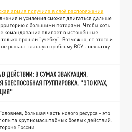
ская армия получила в своё распоряжение
полнения и усиления сможет двигаться дальше
территорию с большими потерями. Чтобы хоть
кое командование вливает в истощённые
только прошли "учебку". Возможно, от этого и
о не решает главную проблему ВСУ - нехватку
 В ДЕЙСТВИИ: В СУМАХ ЭВАКУАЦИЯ,
Я БОЕСПОСОБНАЯ ГРУППИРОВКА. "ЭТО КРАХ,
ЯЦИЯ"
оловнёв, большая часть нового ресурса - это
т опыта крупномасштабных боевых действий.
стороне России.