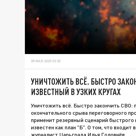
05 МАЯ 2025 03:30
УНИЧТОЖИТЬ ВСЁ. БЫСТРО ЗАКОН
ИЗВЕСТНЫЙ В УЗКИХ КРУГАХ
Уничтожить всё. Быстро закончить СВО: пл
окончательного срыва переговорного пр
применит резервный сценарий быстрого и
известен как план "Б". О том, что входит 
журналист Царьграда Илья Головнёв.