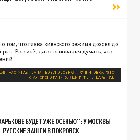
о том, что глава киевского режима дозрел до
оры с Россией, дают основания думать, что
жений.
АЦИЯ, НАСТУПАЕТ САМАЯ БОЕСПОСОБНАЯ ГРУППИРОВКА. "ЭТО
КРАХ, СКОРО КАПИТУЛЯЦИЯ"
ФОТО: ЦАРЬГРАД
ХАРЬКОВЕ БУДЕТ УЖЕ ОСЕНЬЮ": У МОСКВЫ
. РУССКИЕ ЗАШЛИ В ПОКРОВСК