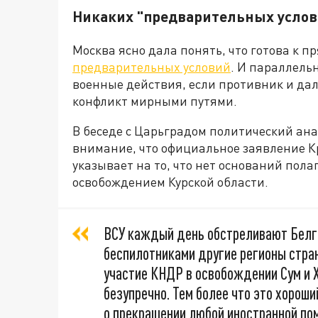
Никаких "предварительных услов
Москва ясно дала понять, что готова к 
предварительных условий
. И параллель
военные действия, если противник и да
конфликт мирными путями.
В беседе с Царьградом политический ан
внимание, что официальное заявление К
указывает на то, что нет оснований пола
освобождением Курской области.
ВСУ каждый день обстреливают Белг
беспилотниками другие регионы стран
участие КНДР в освобождении Сум и Х
безупречно. Тем более что это хорош
о прекращении любой иностранной по