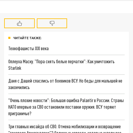
ЧИТАЙТЕ ТАКЖЕ:
Технофашисты XXI века
Оплеуха Маску. "Пора снять белые перчатки": Как уничтожить
Starlink
Даня с Дашей спаслись от боевиков ВСУ. Но беды для малышей не
закончились
"Очень плохие новости": Большая ошибка Palantir в России. Страны
НАТО впервые за СВО остановили поставки оружия. ВСУ теряют
приграничье?
Три главных инсайда об СВО. Отмена мобилизации и возвращение
"генерала Армагеддона"? Отличные новости, которые ждали все