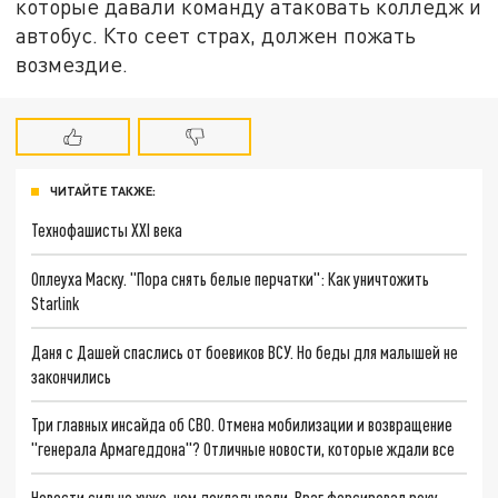
которые давали команду атаковать колледж и
автобус. Кто сеет страх, должен пожать
возмездие.
ЧИТАЙТЕ ТАКЖЕ:
Технофашисты XXI века
Оплеуха Маску. "Пора снять белые перчатки": Как уничтожить
Starlink
Даня с Дашей спаслись от боевиков ВСУ. Но беды для малышей не
закончились
Три главных инсайда об СВО. Отмена мобилизации и возвращение
"генерала Армагеддона"? Отличные новости, которые ждали все
Новости сильно хуже, чем докладывали. Враг форсировал реку.