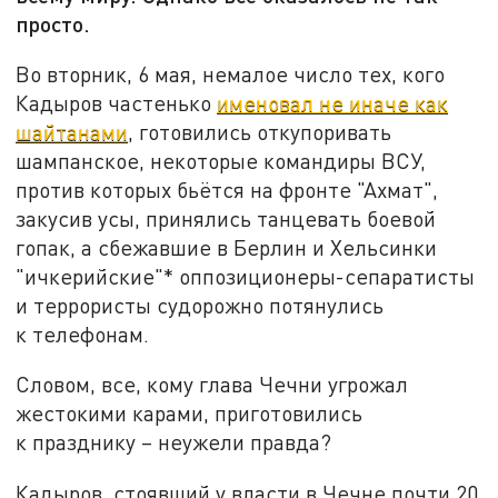
просто.
Во вторник, 6 мая, немалое число тех, кого
Кадыров частенько
именовал не иначе как
шайтанами
, готовились откупоривать
шампанское, некоторые командиры ВСУ,
против которых бьётся на фронте "Ахмат",
закусив усы, принялись танцевать боевой
гопак, а сбежавшие в Берлин и Хельсинки
"ичкерийские"* оппозиционеры-сепаратисты
и террористы судорожно потянулись
к телефонам.
Словом, все, кому глава Чечни угрожал
жестокими карами, приготовились
к празднику – неужели правда?
Кадыров, стоявший у власти в Чечне почти 20