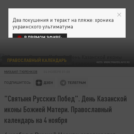
Два покушения и теракт на пляже: хроника
украинского ультиматума
В ПРЯМОМ ЭФИРЕ:
ПРАВОСЛАВНЫЙ КАЛЕНДАРЬ
ФОТО: WWW.PRAVOSLAVIE.RU
МИХАИЛ ТЮРЕНКОВ
04 НОЯБРЯ 01:00
ПОДПИШИТЕСЬ:
"Святыня Русских Побед". День Казанской
иконы Божией Матери. Православный
календарь на 4 ноября