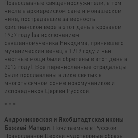
Православные священнослужители, в том
числе в архиерейском сане и монашеском
чине, пострадавшие за верность
христианской вере в этот день в кровавом
1937 году (за исключением
священномученика Никодима, принявшего
мученический венец в 1919 году и чьи
честные мощи были обретены в этот день в
2012 году). Все перечисленные страдальцы
были прославлены в лике святых в
многотысячном сонме новомучеников и
исповедников Церкви Русской.
* * *
Андрониковская и Якобштадтская иконы
Божией Матери
. Почитаемые в Русской
Православной Церкви чудотворные образы