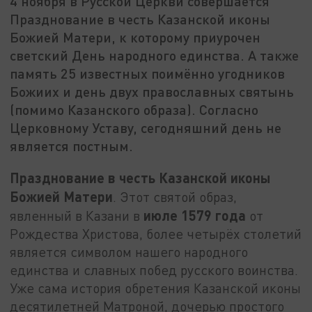
4 ноября в Русской Церкви совершается
Празднование в честь Казанской иконы
Божией Матери, к которому приурочен
светский День народного единства. А также
память 25 известных поимённо угодников
Божиих и день двух православных святынь
(помимо Казанского образа). Согласно
Церковному Уставу, сегодняшний день не
является постным.
Празднование в честь Казанской иконы
Божией Матери
. Этот святой образ,
июле 1579 года
явленный в Казани в
от
Рождества Христова, более четырёх столетий
является символом нашего народного
единства и славных побед русского воинства.
Уже сама история обретения Казанской иконы
десятилетней Матроной, дочерью простого