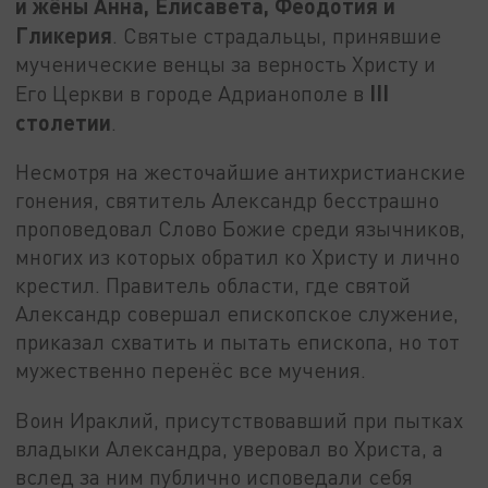
и жёны Анна, Елисавета, Феодотия и
Гликерия
. Святые страдальцы, принявшие
мученические венцы за верность Христу и
III
Его Церкви в городе Адрианополе в
столетии
.
Несмотря на жесточайшие антихристианские
гонения, святитель Александр бесстрашно
проповедовал Слово Божие среди язычников,
многих из которых обратил ко Христу и лично
крестил. Правитель области, где святой
Александр совершал епископское служение,
приказал схватить и пытать епископа, но тот
мужественно перенёс все мучения.
Воин Ираклий, присутствовавший при пытках
владыки Александра, уверовал во Христа, а
вслед за ним публично исповедали себя