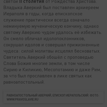
II
столетия
святой
от Рождества Христова.
Владыка Аверкий был поставлен архиереем
Иераполя в годы, когда епископское
служение практически всегда означало
неминуемую мученическую кончину, однако
святому Аверкию чудом удалось её избежать.
Он смело обличал идолопоклонников,
сокрушал идолов и совершал прижизненные
чудеса: силой молитвы исцелял бесноватых.
Святитель Аверкий обошёл с проповедью
Слова Божия многие земли, в том числе
Сирию и Киликию, Месопотамию и даже Рим,
за что был прославлен в лике святых как
равноапостольный.
РАВНОАПОСТОЛЬНЫЙ АВЕРКИЙ, ЕПИСКОП ИЕРАПОЛЬСКИЙ. ФОТО:
WWW.PRAVOSLAVIE.RU