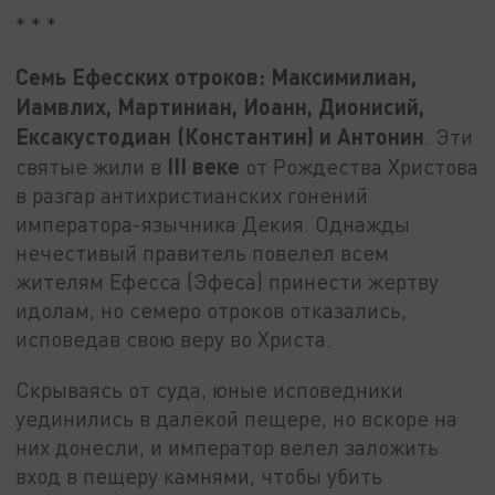
* * *
Семь Ефесских отроков: Максимилиан,
Иамвлих, Мартиниан, Иоанн, Дионисий,
Ексакустодиан (Константин) и Антонин
. Эти
III веке
святые жили в
от Рождества Христова
в разгар антихристианских гонений
императора-язычника Декия. Однажды
нечестивый правитель повелел всем
жителям Ефесса (Эфеса) принести жертву
идолам, но семеро отроков отказались,
исповедав свою веру во Христа.
Скрываясь от суда, юные исповедники
уединились в далёкой пещере, но вскоре на
них донесли, и император велел заложить
вход в пещеру камнями, чтобы убить