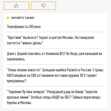
ЧИТАЙТЕ ТАКЖЕ:
Технофашисты XXI века
"Кротами" были все? Теракт в центре Москвы: На генералов
охотятся "живые дроны"
Даня с Дашей спаслись от боевиков ВСУ. Но беды для малышей не
закончились
"Очень плохие новости": Большая ошибка Palantir в России. Страны
НАТО впервые за СВО остановили поставки оружия. ВСУ теряют
приграничье?
"Терпение Путина лопнуло". Рекордный удар по Киеву "пересёк
красные линии". Особые спецы КНДР на ЛБС? Тайные переговоры
Европы и Москвы