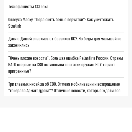
Технофашисты XXI века
Оплеуха Маску. "Пора снять белые перчатки": Как уничтожить
Starlink
Даня с Дашей спаслись от боевиков ВСУ. Но беды для малышей не
закончились
"Очень плохие новости": Большая ошибка Palantir в России. Страны
НАТО впервые за СВО остановили поставки оружия. ВСУ теряют
приграничье?
Три главных инсайда об СВО. Отмена мобилизации и возвращение
"генерала Армагеддона"? Отличные новости, которые ждали все