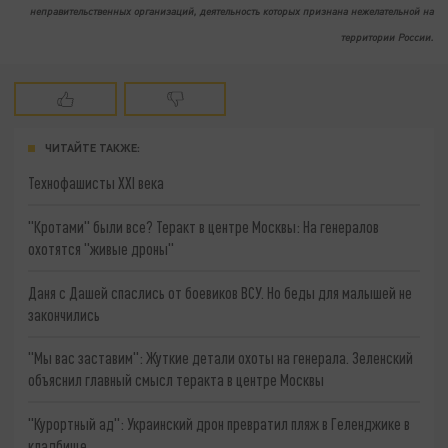
неправительственных организаций, деятельность которых признана нежелательной на
территории России.
ЧИТАЙТЕ ТАКЖЕ:
Технофашисты XXI века
"Кротами" были все? Теракт в центре Москвы: На генералов
охотятся "живые дроны"
Даня с Дашей спаслись от боевиков ВСУ. Но беды для малышей не
закончились
"Мы вас заставим": Жуткие детали охоты на генерала. Зеленский
объяснил главный смысл теракта в центре Москвы
"Курортный ад": Украинский дрон превратил пляж в Геленджике в
кладбище