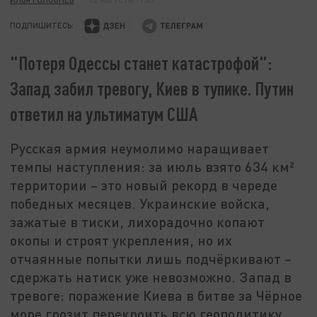
ПОДПИШИТЕСЬ:
"Потеря Одессы станет катастрофой":
Запад забил тревогу, Киев в тупике. Путин
ответил на ультиматум США
Русская армия неумолимо наращивает
темпы наступления: за июль взято 634 км²
территории – это новый рекорд в череде
победных месяцев. Украинские войска,
зажатые в тиски, лихорадочно копают
окопы и строят укрепления, но их
отчаянные попытки лишь подчёркивают –
сдержать натиск уже невозможно. Запад в
тревоге: поражение Киева в битве за Чёрное
море грозит перекроить всю геополитику