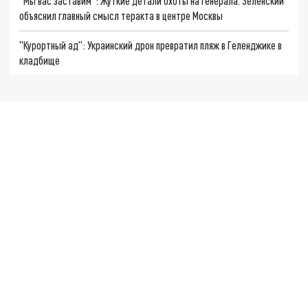
"Мы вас заставим": Жуткие детали охоты на генерала. Зеленский
объяснил главный смысл теракта в центре Москвы
"Курортный ад": Украинский дрон превратил пляж в Геленджике в
кладбище