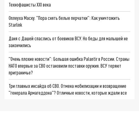
Технофашисты XXI века
Оплеуха Маску. "Пора снять белые перчатки": Как уничтожить
Starlink
Даня с Дашей спаслись от боевиков ВСУ. Но беды для малышей не
закончились
"Очень плохие новости": Большая ошибка Palantir в России. Страны
НАТО впервые за СВО остановили поставки оружия. ВСУ теряют
приграничье?
Три главных инсайда об СВО. Отмена мобилизации и возвращение
"генерала Армагеддона"? Отличные новости, которые ждали все