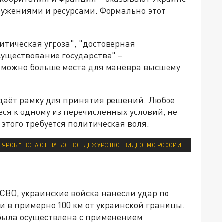
ужениями и ресурсами. Формально этот
тическая угроза", "достоверная
существование государства" –
к можно больше места для манёвра высшему
 даёт рамку для принятия решений. Любое
я к одному из перечисленных условий, не
этого требуется политическая воля.
"ЯРСЫ" ВСТАЮТ НА БОЕВОЕ ДЕЖУРСТВО. ВИДЕО: МО РОССИИ
 СВО, украинские войска нанесли удар по
и в примерно 100 км от украинской границы.
была осуществлена с применением