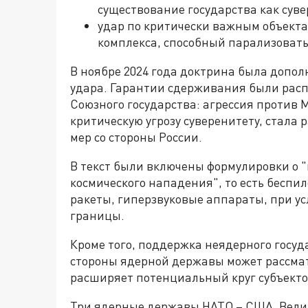
существование государства как суве
удар по критически важным объекта
комплекса, способный парализовать
В ноябре 2024 года доктрина была допо
удара. Гарантии сдерживания были расп
Союзного государства: агрессия против
критическую угрозу суверенитету, стала
мер со стороны России.
В текст были включены формулировки о 
космического нападения", то есть бесп
ракеты, гиперзвуковые аппараты, при у
границы.
Кроме того, поддержка неядерного госуд
стороны ядерной державы может рассмат
расширяет потенциальный круг субъекто
Три ядерные державы НАТО – США, Вели