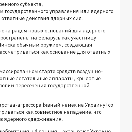
ренного субъекта;
м государственного управления или ядерного
 ответные действия ядерных сил.
лнена рядом новых оснований для ядерного
ространены на Беларусь как участницу
 Минска обычным оружием, создающая
 рассматриваться как основание для ответных
"массированном старте средств воздушно-
илотные летательные аппараты, крылатые
словии пересечения государственной
арства-агрессора (явный намек на Украину) со
риваться как совместное нападение, что
в ядерного сдерживания.
кобритания и Франция – оказывают Украине