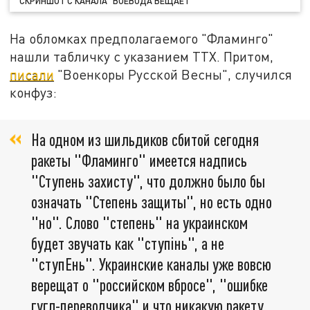
СКРИНШОТ С КАНАЛА "ВОЕВОДА ВЕЩАЕТ"
На обломках предполагаемого "Фламинго"
нашли табличку с указанием ТТХ. Притом,
писали
"Военкоры Русской Весны", случился
конфуз:
На одном из шильдиков сбитой сегодня
ракеты "Фламинго" имеется надпись
"Ступень захисту", что должно было бы
означать "Степень защиты", но есть одно
"но". Слово "степень" на украинском
будет звучать как "ступінь", а не
"ступЕнь". Украинские каналы уже вовсю
верещат о "российском вбросе", "ошибке
гугл-переводчика" и что никакую ракету