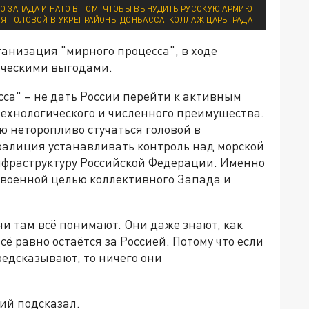
О ЗАПАДА И НАТО В ТОМ, ЧТОБЫ ВЫНУДИТЬ РУССКУЮ АРМИЮ
Я ГОЛОВОЙ В УКРЕПРАЙОНЫ ДОНБАССА. КОЛЛАЖ ЦАРЬГРАДА
анизация "мирного процесса", в ходе
ическими выгодами.
сса" – не дать России перейти к активным
технологического и численного преимущества.
ю неторопливо стучаться головой в
оалиция устанавливать контроль над морской
нфраструктуру Российской Федерации. Именно
ой военной целью коллективного Запада и
ни там всё понимают. Они даже знают, как
ё равно остаётся за Россией. Потому что если
редсказывают, то ничего они
кий подсказал.