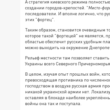
А стратегия киевского режима полность
создании городов-крепостей. "
Мисто-фор
последователи. И вполне логично, что р
этих "фортец".
Таким образом, становится очевидным то
которое такой "фортецей" не является, 
областью обеспечит русских удобным пла
можно выходить на окружение Днепропет
Рельеф местности там позволяет ставить
Украины всего Северного Причерноморья,
В целом, изучая опыт прошлых войн, кот
превосходящая противника по численн
господством в воздухе русская армия про
никакой украинской армии нет. Локализ
оставляя в блокаде наиболее укреплённы
войны она так и поступала.