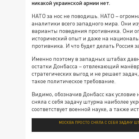
никакой украинской армии нет.
НАТО за нос не поводишь. НАТО – огромн
аналитики всего западного мира. Они и
варианты поведения противника. Они оп
исторический опыт и даже на националь
противника. И что будет делать Россия з
Именно поэтому в западных штабах давн
остатки Донбасса – отвлекающий манёвр,
стратегических выгод и не решает задач,
такое политическое требование.
Видимо, обозначив Донбасс как условие 
сняла с себя задачу штурма наиболее ук
соответствует военной науке, а также ис
МОСКВА ПРОСТО СНЯЛА С СЕБЯ ЗАДАЧУ Ш