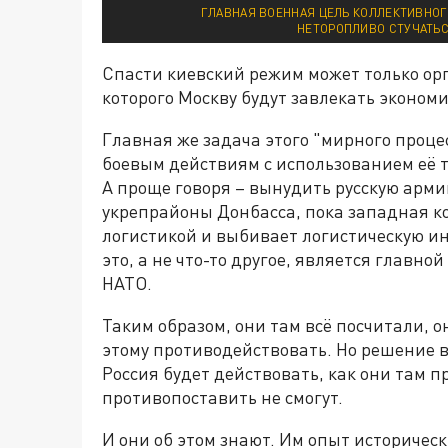
ГЛАВНАЯ ВОЕННАЯ ЦЕЛЬ КОЛЛЕКТИВНОГ
НЕТОРОПЛИВО СТУЧАТЬС
Спасти киевский режим может только орг
которого Москву будут завлекать эконом
Главная же задача этого "мирного проце
боевым действиям с использованием её 
А проще говоря – вынудить русскую арми
укрепрайоны Донбасса, пока западная к
логистикой и выбивает логистическую и
это, а не что-то другое, является главн
НАТО.
Таким образом, они там всё посчитали, о
этому противодействовать. Но решение вс
Россия будет действовать, как они там п
противопоставить не смогут.
И они об этом знают. Им опыт историчес