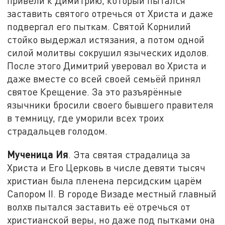
привели к Димитрию, который пытался
заставить святого отречься от Христа и даже
подвергал его пыткам. Святой Корнилий
стойко выдержал истязания, а потом одной
силой молитвы сокрушил языческих идолов.
После этого Димитрий уверовал во Христа и
даже вместе со всей своей семьёй принял
святое Крещение. За это разъярённые
язычники бросили своего бывшего правителя
в темницу, где уморили всех троих
страдальцев голодом.
Мученица Ия
. Эта святая страдалица за
Христа и Его Церковь в числе девяти тысяч
христиан была пленена персидским царём
Сапором II. В городе Визаде местный главный
волхв пытался заставить её отречься от
христианской веры, но даже под пытками она