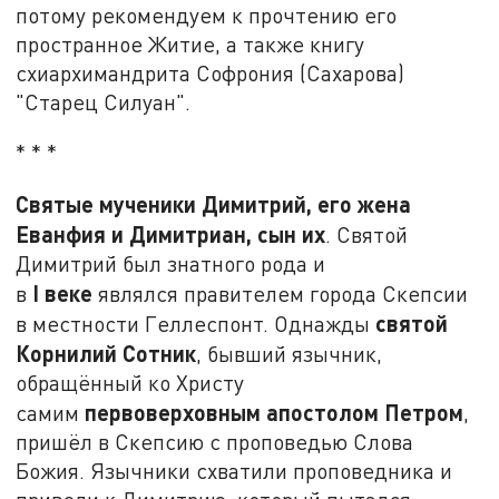
потому рекомендуем к прочтению его
пространное Житие, а также книгу
схиархимандрита Софрония (Сахарова)
"Старец Силуан".
* * *
Святые мученики Димитрий, его жена
Еванфия и Димитриан, сын их
. Святой
Димитрий был знатного рода и
I
веке
в
являлся правителем города Скепсии
святой
в местности Геллеспонт. Однажды
Корнилий Сотник
, бывший язычник,
обращённый ко Христу
первоверховным апостолом Петром
самим
,
пришёл в Скепсию с проповедью Слова
Божия. Язычники схватили проповедника и