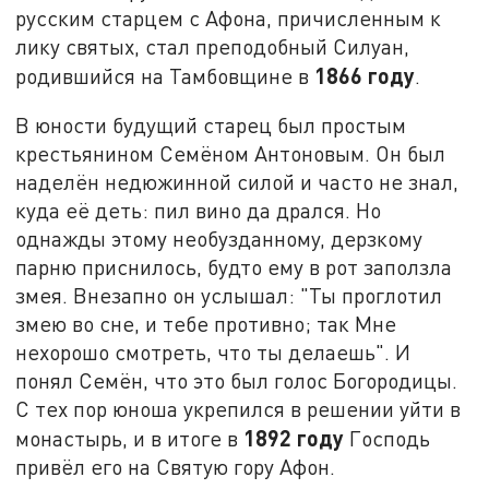
русским старцем с Афона, причисленным к
лику святых, стал преподобный Силуан,
1866 году
родившийся на Тамбовщине в
.
В юности будущий старец был простым
крестьянином Семёном Антоновым. Он был
наделён недюжинной силой и часто не знал,
куда её деть: пил вино да дрался. Но
однажды этому необузданному, дерзкому
парню приснилось, будто ему в рот заползла
змея. Внезапно он услышал: "Ты проглотил
змею во сне, и тебе противно; так Мне
нехорошо смотреть, что ты делаешь". И
понял Семён, что это был голос Богородицы.
С тех пор юноша укрепился в решении уйти в
1892 году
монастырь, и в итоге в
Господь
привёл его на Святую гору Афон.