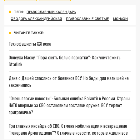
ТЕГИ:
ПРАВОСЛАВНЫЙ КАЛЕНДАРЬ
ФЕОДОРА АЛЕКСАНДРИЙСКАЯ
ПРАВОСЛАВНЫЕ СВЯТЫЕ
МОНАХИ
ЧИТАЙТЕ ТАКЖЕ:
Технофашисты XXI века
Оплеуха Маску. "Пора снять белые перчатки": Как уничтожить
Starlink
Даня с Дашей спаслись от боевиков ВСУ. Но беды для малышей не
закончились
"Очень плохие новости": Большая ошибка Palantir в России. Страны
НАТО впервые за СВО остановили поставки оружия. ВСУ теряют
приграничье?
Три главных инсайда об СВО. Отмена мобилизации и возвращение
"генерала Армагеддона"? Отличные новости, которые ждали все