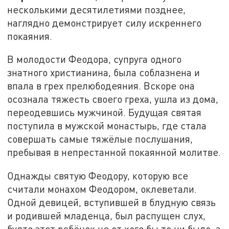
несколькими десятилетиями позднее,
наглядно демонстрирует силу искреннего
покаяния.
В молодости Феодора, супруга одного
знатного христианина, была соблазнена и
впала в грех прелюбодеяния. Вскоре она
осознала тяжесть своего греха, ушла из дома,
переодевшись мужчиной. Будущая святая
поступила в мужской монастырь, где стала
совершать самые тяжёлые послушания,
пребывая в непрестанной покаянной молитве.
Однажды святую Феодору, которую все
считали монахом Феодором, оклеветали.
Одной девицей, вступившей в блудную связь
и родившей младенца, был распущен слух,
будто этот ребёнок не от кого бы то ни было, а