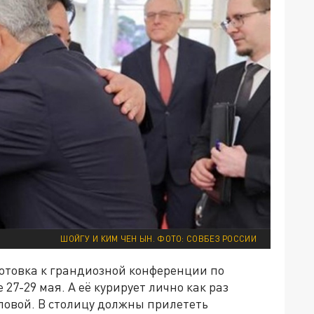
ШОЙГУ И КИМ ЧЕН ЫН. ФОТО: СОВБЕЗ РОССИИ
дготовка к грандиозной конференции по
 27-29 мая. А её курирует лично как раз
оловой. В столицу должны прилететь