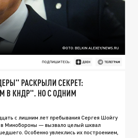
ФОТО: BELKIN ALEXEY/NEWS.RU
ПОДПИШИТЕСЬ:
ДЕРЫ" РАСКРЫЛИ СЕКРЕТ:
М В КНДР". НО С ОДНИМ
идцать с лишним лет пребывания Сергея Шойгу
м в Минобороны — вызвало целый шквал
шедшего. Особенно увлеклись их построением,