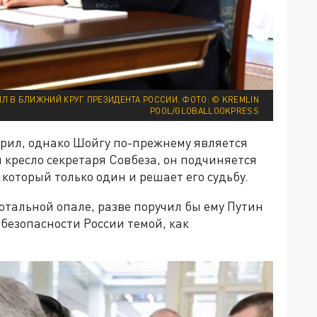
Л В БЛИЖНИЙ КРУГ ПРЕЗИДЕНТА РОССИИ. ФОТО: © KREMLIN
POOL/GLOBALLOOKPRESS
ворил, однако Шойгу по-прежнему является
кресло секретаря Совбеза, он подчиняется
оторый только один и решает его судьбу.
тотальной опале, разве поручил бы ему Путин
безопасности России темой, как