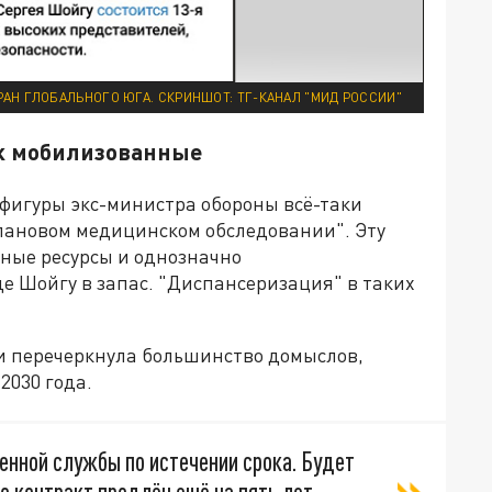
АН ГЛОБАЛЬНОГО ЮГА. СКРИНШОТ: ТГ-КАНАЛ "МИД РОССИИ"
ак мобилизованные
 фигуры экс-министра обороны всё-таки
лановом медицинском обследовании". Эту
ные ресурсы и однозначно
де Шойгу в запас. "Диспансеризация" в таких
ти перечеркнула большинство домыслов,
 2030 года.
оенной службы по истечении срока. Будет