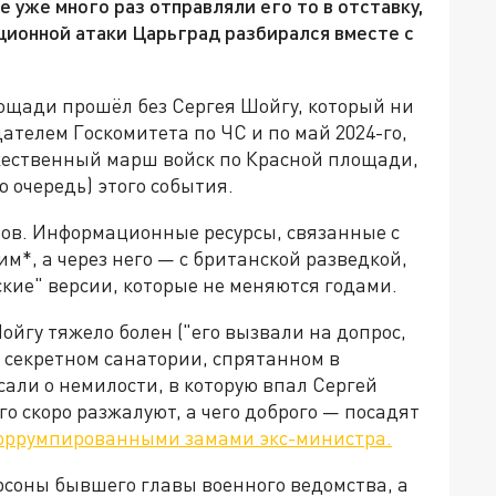
 уже много раз отправляли его то в отставку,
ационной атаки Царьград разбирался вместе с
лощади прошёл без Сергея Шойгу, который ни
дателем Госкомитета по ЧС и по май 2024-го,
жественный марш войск по Красной площади,
ю очередь) этого события.
хов. Информационные ресурсы, связанные с
*, а через него — с британской разведкой,
ские" версии, которые не меняются годами.
йгу тяжело болен ("его вызвали на допрос,
в секретном санатории, спрятанном в
сали о немилости, в которую впал Сергей
го скоро разжалуют, а чего доброго — посадят
оррумпированными замами экс-министра.
рсоны бывшего главы военного ведомства, а