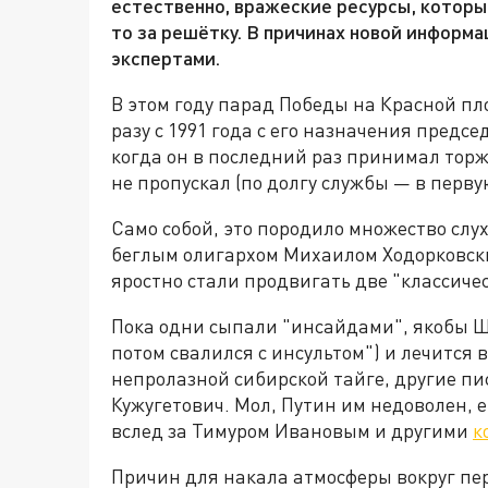
естественно, вражеские ресурсы, которые
то за решётку. В причинах новой информ
экспертами.
В этом году парад Победы на Красной п
разу с 1991 года с его назначения предсе
когда он в последний раз принимал тор
не пропускал (по долгу службы — в перву
Само собой, это породило множество слу
беглым олигархом Михаилом Ходорковским
яростно стали продвигать две "классиче
Пока одни сыпали "инсайдами", якобы Шо
потом свалился с инсультом") и лечится 
непролазной сибирской тайге, другие пи
Кужугетович. Мол, Путин им недоволен, е
вслед за Тимуром Ивановым и другими
к
Причин для накала атмосферы вокруг пе