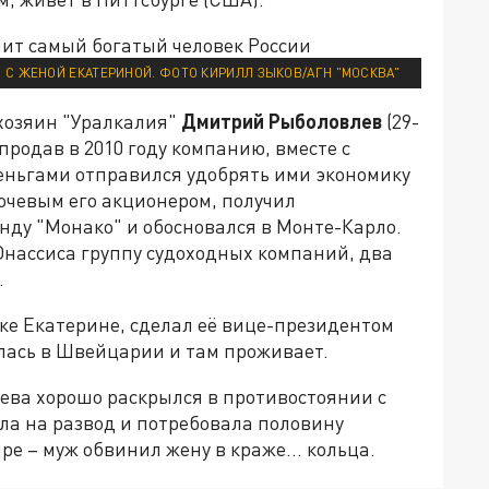
 С ЖЕНОЙ ЕКАТЕРИНОЙ. ФОТО КИРИЛЛ ЗЫКОВ/АГН "МОСКВА"
хозяин "Уралкалия"
Дмитрий Рыболовлев
(29-
 продав в 2010 году компанию, вместе с
еньгами отправился удобрять ими экономику
ючевым его акционером, получил
нду "Монако" и обосновался в Монте-Карло.
Онассиса группу судоходных компаний, два
.
е Екатерине, сделал её вице-президентом
илась в Швейцарии и там проживает.
ва хорошо раскрылся в противостоянии с
ла на развод и потребовала половину
ипре – муж обвинил жену в краже… кольца.