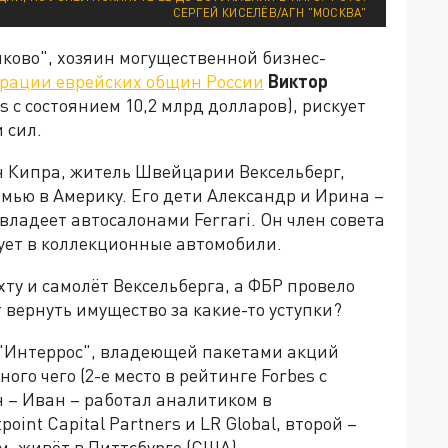
СЕРГЕЙ КИСЕЛЁВ/АГН "МОСКВА"
лково", хозяин могущественной бизнес-
рации еврейских общин России
Виктор
s с состоянием 10,2 млрд долларов), рискует
 сил.
 Кипра, житель Швейцарии Вексельберг,
емью в Америку. Его дети Александр и Ирина –
ладеет автосалонами Ferrari. Он член совета
ует в коллекционные автомобили.
ту и самолёт Вексельберга, а ФБР провело
 вернуть имущество за какие-то уступки?
"Интеррос", владеющей пакетами акций
ного чего (2-е место в рейтинге Forbes с
н – Иван – работал аналитиком в
int Capital Partners и LR Global, второй –
, живёт в Питтсбурге (США).