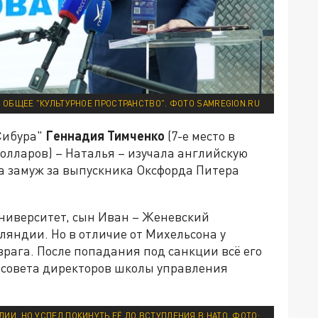
 ОБЩЕЕ "КУЛЬТУРНОЕ ПРОСТРАНСТВО". ФОТО SAMREGION.RU
Сибура"
Геннадия Тимченко
(7-е место в
долларов) – Наталья – изучала английскую
ла замуж за выпускника Оксфорда Питера
университет, сын Иван – Женевский
яндии. Но в отличие от Михельсона у
врага. После попадания под санкции всё его
н совета директоров школы управления
И, НО УСПЕЛ ПОКИНУТЬ ЕЁ ДО ВСТУПЛЕНИЯ В НАТО. ФОТО: