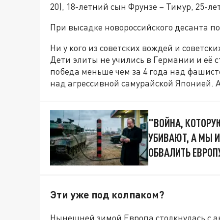
20), 18-летний сын Фрунзе – Тимур, 25-л
При высадке новороссийского десанта по
Ни у кого из советских вождей и советск
Дети элиты не учились в Германии и её с
победа меньше чем за 4 года над фашист
над агрессивной самурайской Японией. А
"ВОЙНА, КОТОРУ
УБИВАЮТ, А МЫ 
ОБВАЛИТЬ ЕВРОПУ
Эти уже под колпаком?
Нынешней зимой Европа столкнулась с а