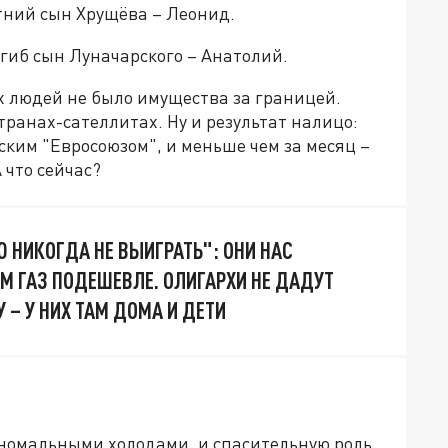
етний сын Хрущёва – Леонид.
гиб сын Луначарского – Анатолий.
их людей не было имущества за границей.
транах-сателлитах. Ну и результат налицо:
ским "Евросоюзом", и меньше чем за месяц –
 что сейчас?
Ю НИКОГДА НЕ ВЫИГРАТЬ": ОНИ НАС
ИМ ГАЗ ПОДЕШЕВЛЕ. ОЛИГАРХИ НЕ ДАДУТ
 – У НИХ ТАМ ДОМА И ДЕТИ
номальными холодами, и спасительную роль