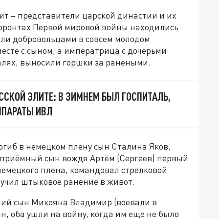
лит – представители царской династии и их
а фронтах Первой мировой войны находились
шли добровольцами в совсем молодом
месте с сыном, а императрица с дочерьми
алях, выносили горшки за ранеными.
ССКОЙ ЭЛИТЕ: В ЗИМНЕМ БЫЛ ГОСПИТАЛЬ,
ППАРАТЫ ИВЛ
Погиб в немецком плену сын Сталина Яков,
 приёмный сын вождя Артём (Сергеев) первый
 немецкого плена, командовал стрелковой
олучил штыковое ранение в живот.
тний сын Микояна Владимир (воевали в
н, оба ушли на войну, когда им еще не было