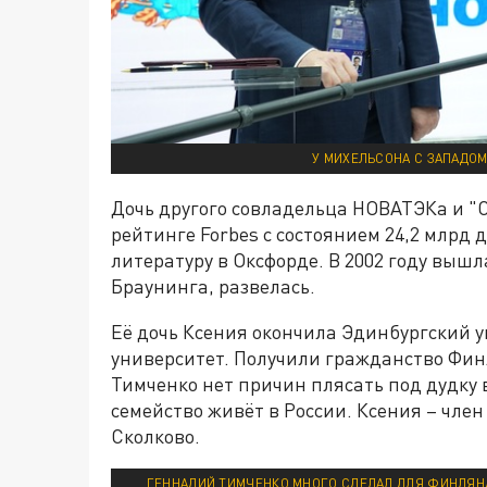
У МИХЕЛЬСОНА С ЗАПАДОМ
Дочь другого совладельца НОВАТЭКа и "
рейтинге Forbes с состоянием 24,2 млрд 
литературу в Оксфорде. В 2002 году выш
Браунинга, развелась.
Её дочь Ксения окончила Эдинбургский 
университет. Получили гражданство Финл
Тимченко нет причин плясать под дудку 
семейство живёт в России. Ксения – чле
Сколково.
ГЕННАДИЙ ТИМЧЕНКО МНОГО СДЕЛАЛ ДЛЯ ФИНЛЯНДИ