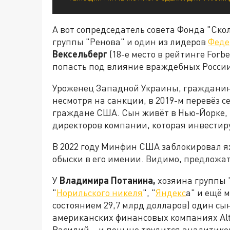
А вот сопредседатель совета Фонда "Ско
группы "Ренова" и один из лидеров
Феде
Вексельберг
(18-е место в рейтинге Forbe
попасть под влияние враждебных России
Уроженец Западной Украины, гражданин
несмотря на санкции, в 2019-м перевёз с
граждане США. Сын живёт в Нью-Йорке, в
директоров компании, которая инвестир
В 2022 году Минфин США заблокировал ях
обыски в его имении. Видимо, предложат
У
Владимира Потанина,
хозяина группы 
"
Норильского никеля
", "
Яндекс
а" и ещё м
состоянием 29,7 млрд долларов) один сы
американских финансовых компаниях Altpo
Василий – и поныне трудится аналитиком