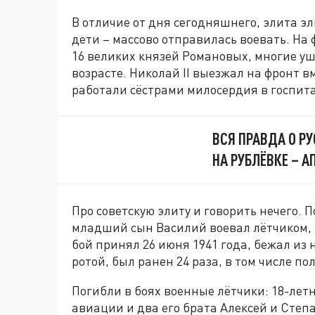
В отличие от дня сегодняшнего, элита э
дети – массово отправилась воевать. Н
16 великих князей Романовых, многие у
возрасте. Николай II выезжал на фронт в
работали сёстрами милосердия в госпит
ВСЯ ПРАВДА О РУ
НА РУБЛЁВКЕ – А
Про советскую элиту и говорить нечего. 
младший сын Василий воевал лётчиком,
бой принял 26 июня 1941 года, бежал из
ротой, был ранен 24 раза, в том числе п
Погибли в боях военные лётчики: 18-ле
авиации и два его брата Алексей и Степа