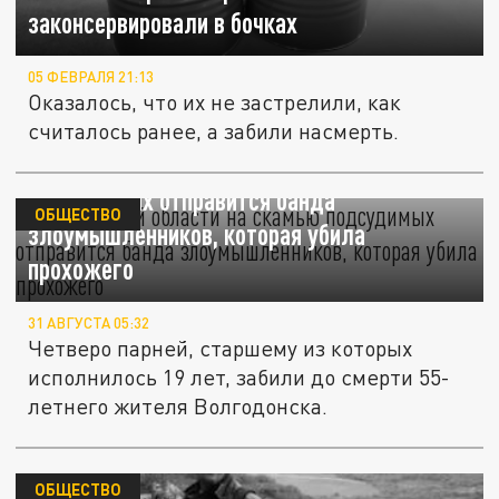
законсервировали в бочках
05 ФЕВРАЛЯ 21:13
Оказалось, что их не застрелили, как
считалось ранее, а забили насмерть.
В Ростовской области на скамью
подсудимых отправится банда
ОБЩЕСТВО
злоумышленников, которая убила
прохожего
31 АВГУСТА 05:32
Четверо парней, старшему из которых
исполнилось 19 лет, забили до смерти 55-
летнего жителя Волгодонска.
ОБЩЕСТВО