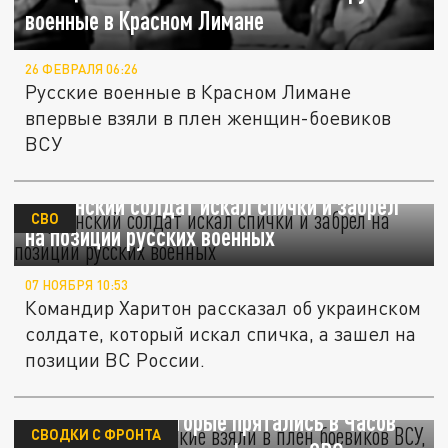
военные в Красном Лимане
26 ФЕВРАЛЯ 06:26
Русские военные в Красном Лимане
впервые взяли в плен женщин-боевиков
ВСУ
Украинский солдат искал спички и забрел
СВО
на позиции русских военных
07 НОЯБРЯ 10:53
Командир Харитон рассказал об украинском
солдате, который искал спичка, а зашел на
позиции ВС России.
Бросили свои. Русские взяли в плен
боевиков ВСУ, которые прятались в Часов
СВОДКИ С ФРОНТА