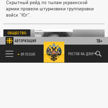
Скрытный рейд по тылам украинской
армии провели штурмовики группировки
войск "Юг".
ОБЩЕСТВО
18+
АВТОРИЗАЦИЯ
85.64 BRENT
РОСТОВ-НА-ДОНУ
Русские военные 8 марта взяли в плен экс-
заключенную из женской роты ВСУ
09 МАРТА 08:58
Бойцы ВСУ взяли в плен бывшую
заключенную из женской роты