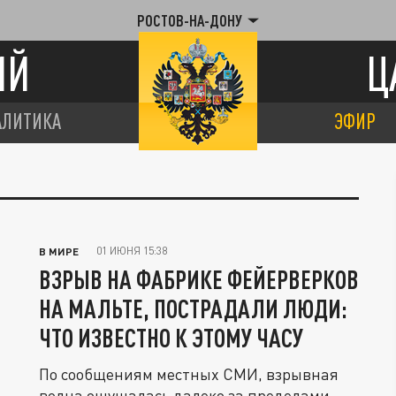
РОСТОВ-НА-ДОНУ
ИЙ
Ц
АЛИТИКА
ЭФИР
01 ИЮНЯ 15:38
В МИРЕ
ВЗРЫВ НА ФАБРИКЕ ФЕЙЕРВЕРКОВ
НА МАЛЬТЕ, ПОСТРАДАЛИ ЛЮДИ:
ЧТО ИЗВЕСТНО К ЭТОМУ ЧАСУ
По сообщениям местных СМИ, взрывная
волна ощущалась далеко за пределами