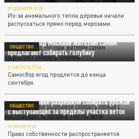
07 ДЕКАБРЯ 12:30
Из-за аномального тепла деревья начали
распускаться прямо перед морозами.
На ферме под Москвой жителям самим
ОБЩЕСТВО
предлагают собирать голубику
21 АВГУСТА 17:03
Самосбор ягод продлится до конца
сентября.
В Подмосковье разрешили собирать урожай
ОБЩЕСТВО
с выступающих за пределы участка веток
29 ИЮЛЯ 17:20
Право собственности распространяется