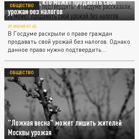
рассказали, кто может продавать свой
ОБЩЕСТВО
урожай без налогов
29 ИЮНЯ 07:45
В Госдуме раскрыли о праве граждан
продавать свой урожай без налогов. Однако
данное право нужно подтвердить...
ОБЩЕСТВО
"Ложная весна" может лишить жителей
Москвы урожая