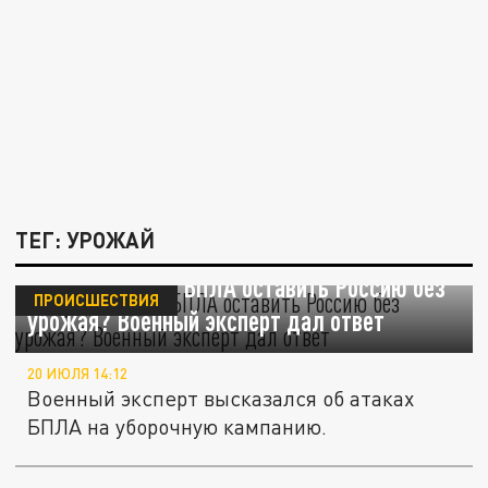
ТЕГ: УРОЖАЙ
Могут ли атаки БПЛА оставить Россию без
ПРОИСШЕСТВИЯ
урожая? Военный эксперт дал ответ
20 ИЮЛЯ 14:12
Военный эксперт высказался об атаках
БПЛА на уборочную кампанию.
Право нужно подтвердить: в Госдуме