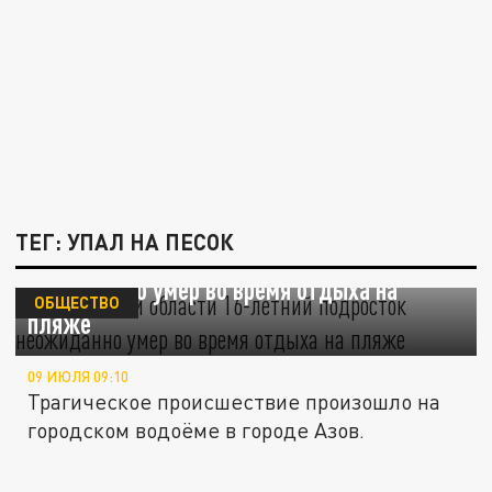
ТЕГ: УПАЛ НА ПЕСОК
В Ростовской области 16-летний подросток
неожиданно умер во время отдыха на
ОБЩЕСТВО
пляже
09 ИЮЛЯ 09:10
Трагическое происшествие произошло на
городском водоёме в городе Азов.