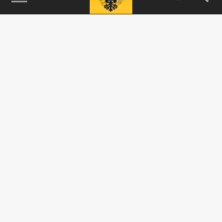
115093, г. Москва, переулок Партийный,
д.1, к.57, стр.3, эт.1, пом.I, ком.45