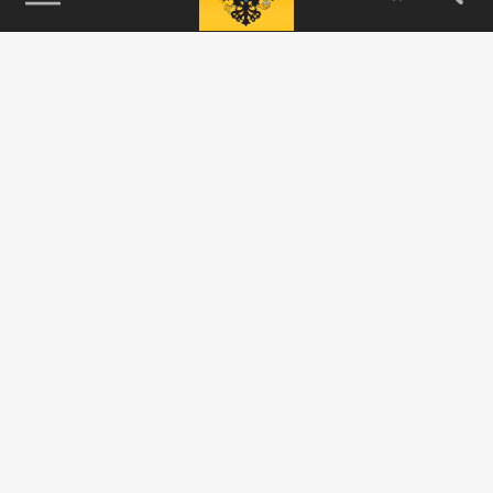
115093, г. Москва, переулок Партийный,
д.1, к.57, стр.3, эт.1, пом.I, ком.45