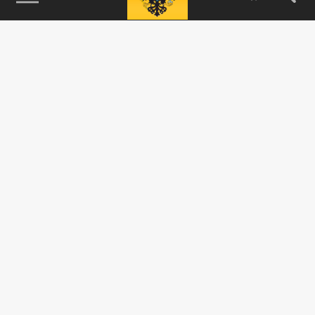
115093, г. Москва, переулок Партийный,
д.1, к.57, стр.3, эт.1, пом.I, ком.45