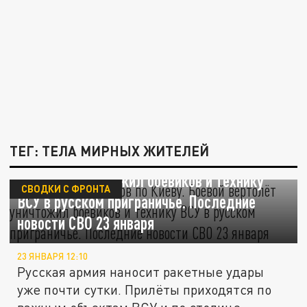
ТЕГ: ТЕЛА МИРНЫХ ЖИТЕЛЕЙ
Третья волна ударов по Киеву. Боевой
вертолёт уничтожил боевиков и технику
СВОДКИ С ФРОНТА
ВСУ в русском приграничье. Последние
новости СВО 23 января
23 ЯНВАРЯ 12:10
Русская армия наносит ракетные удары
уже почти сутки. Прилёты приходятся по