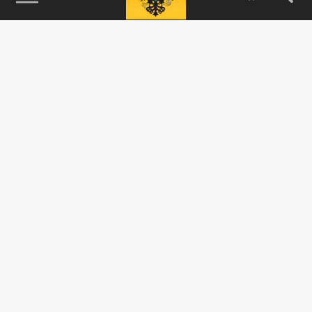
115093, г. Москва, переулок Партийный,
д.1, к.57, стр.3, эт.1, пом.I, ком.45