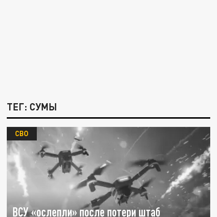
ТЕГ: СУМЫ
СВО
ВСУ «ослепли» после потери штаб