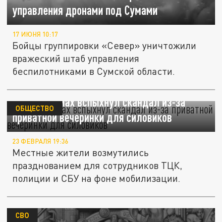
управления дронами под Сумами
17 ИЮНЯ 10:17
Бойцы группировки «Север» уничтожили
вражеский штаб управления
беспилотниками в Сумской области.
ТАСС: В Сумах вспыхнул скандал из-за
ОБЩЕСТВО
приватной вечеринки для силовиков
23 ФЕВРАЛЯ 19:36
Местные жители возмутились
празднованием для сотрудников ТЦК,
полиции и СБУ на фоне мобилизации.
СВО