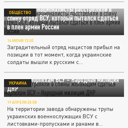
Украинские националисты расстреляли в
ОБЩЕСТВО
спину отряд ВСУ, который пытался сдаться
в плен армии России
14 ИЮНЯ 13:20
Заградительный отряд нацистов прибыл на
позиции в тот момент, когда украинские
солдаты вышли к русским с...
"Азовцы"* стреляли в спины желающим
сдаться морпехам ВСУ – Народная милиция
УКРАИНА
ДНР
19 АПРЕЛЯ 20:58
На территории завода обнаружены трупы
украинских военнослужащих ВСУ с
листовками-пропусками и ранами в...