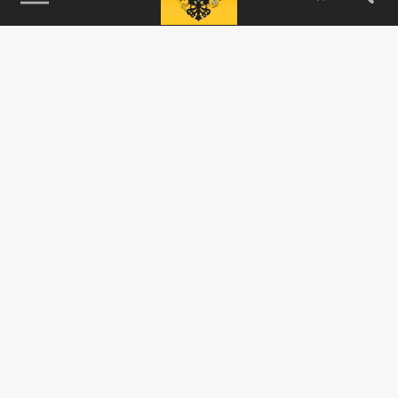
115093, г. Москва, переулок Партийный,
д.1, к.57, стр.3, эт.1, пом.I, ком.45