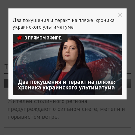
Два покушения и теракт на пляже: хроника
украинского ультиматума
В ПРЯМОМ ЭФИРЕ:
ТЕГ: СИЛЬНЫЙ СНЕГ
Сильный снегопад надвигается на Москву
ОБЩЕСТВО
02 ДЕКАБРЯ 17:11
Жителей столичного региона
предупреждают о сильном снеге, метели и
порывистом ветре.