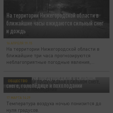
На территории Нижегородской области в
ближайшие часы ожидаются сильный снег
и дождь
16 АПРЕЛЯ 19:15
На территории Нижегородской области в
ближайшие три часа прогнозируются
неблагоприятные погодные явления,...
Жителей Сочи предупредили о сильном
ОБЩЕСТВО
снеге, гололёдице и похолодании
17 МАРТА 14:29
Температура воздуха ночью понизится до
нуля градусов.