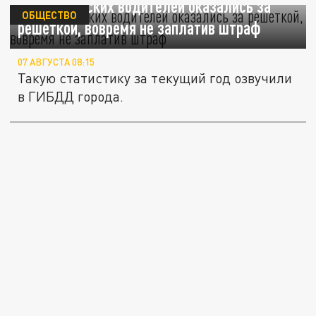
40 челябинских водителей оказались за
ОБЩЕСТВО
решеткой, вовремя не заплатив штраф
07 АВГУСТА 08:15
Такую статистику за текущий год озвучили
в ГИБДД города.