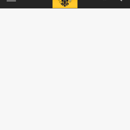
115093, г. Москва, переулок Партийный,
д.1, к.57, стр.3, эт.1, пом.I, ком.45