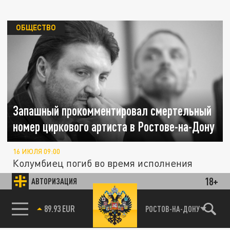
ОБЩЕСТВО
Запашный прокомментировал смертельный
номер циркового артиста в Ростове-на-Дону
16 ИЮЛЯ 09:00
Колумбиец погиб во время исполнения
опасного трюка.
18+
АВТОРИЗАЦИЯ
На Изумрудном карьере в Челябинске
85.64 BRENT
РОСТОВ-НА-ДОНУ
ПРОИСШЕСТВИЯ
нашли труп мужчины