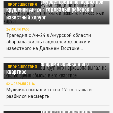
Трагедия в Приамурье: среди погибших при
ПРОИСШЕСТВИЯ
крушении Ан-24 - годовалый ребёнок и
известный хирург
24 ИЮЛЯ 19:50
Трагедия с Ан-24 в Амурской области
оборвала жизнь годовалой девочки и
известного на Дальнем Востоке...
В Москве владелец крупного наркошопа
выпал из окна во время обыска в его
ПРОИСШЕСТВИЯ
квартире
02 ФЕВРАЛЯ 21:16
Мужчина выпал из окна 17-го этажа и
разбился насмерть.
В Прикамье автомобиль с молодым
водителем влетел в столб и разбился