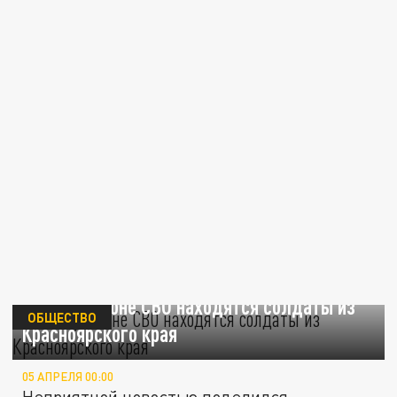
В плену в зоне СВО находятся солдаты из
ОБЩЕСТВО
Красноярского края
05 АПРЕЛЯ 00:00
Неприятной новостью поделился