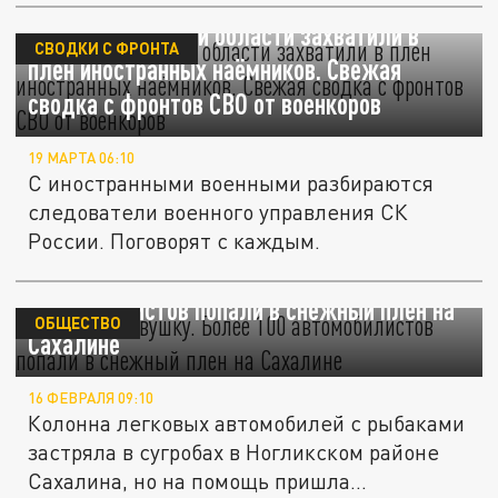
Кто ты? В Курской области захватили в
СВОДКИ С ФРОНТА
плен иностранных наёмников. Свежая
сводка с фронтов СВО от военкоров
19 МАРТА 06:10
С иностранными военными разбираются
следователи военного управления СК
России. Поговорят с каждым.
Попали в ловушку. Более 100
автомобилистов попали в снежный плен на
ОБЩЕСТВО
Сахалине
16 ФЕВРАЛЯ 09:10
Колонна легковых автомобилей с рыбаками
застряла в сугробах в Ногликском районе
Сахалина, но на помощь пришла...