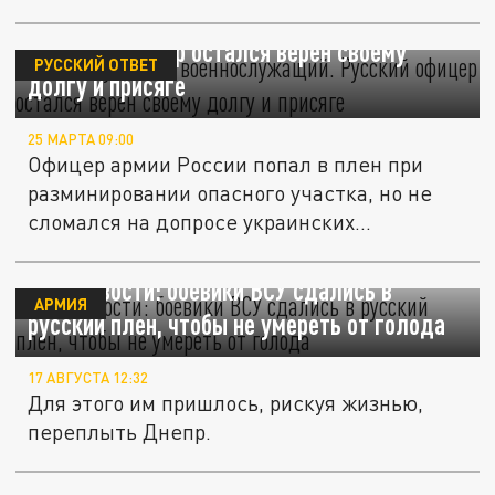
"Я не оккупант, а военнослужащий".
Русский офицер остался верен своему
РУССКИЙ ОТВЕТ
долгу и присяге
25 МАРТА 09:00
Офицер армии России попал в плен при
разминировании опасного участка, но не
сломался на допросе украинских...
РИА Новости: боевики ВСУ сдались в
АРМИЯ
русский плен, чтобы не умереть от голода
17 АВГУСТА 12:32
Для этого им пришлось, рискуя жизнью,
переплыть Днепр.