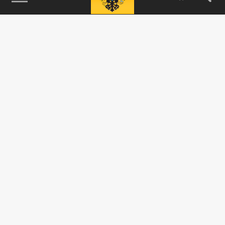
115093, г. Москва, переулок Партийный,
д.1, к.57, стр.3, эт.1, пом.I, ком.45