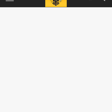
115093, г. Москва, переулок Партийный,
д.1, к.57, стр.3, эт.1, пом.I, ком.45